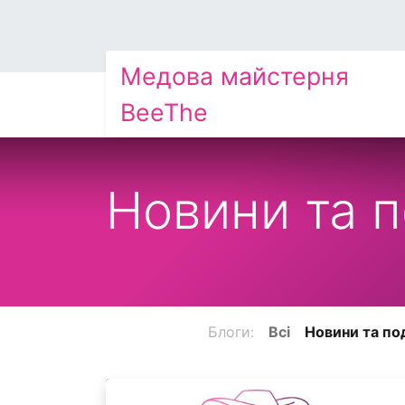
Медова майстерня
BeeThe
Новини та п
Блоги:
Всі
Новини та под