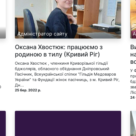
Адміністратор сайту
А
Оксана Хвостюк: працюємо з
В
родиною в тилу (Кривий Ріг)
н
в
Оксана Хвостюк , членкиня Криворізької гільдії
бджолярів, обласного об’єднання Дніпровський
У 
Пасічник, Всеукраїнської спілки “Гільдія Медоваров
пр
України” та Фундації жінок пасічниць, з м. Кривий Ріг,
бд
Дн...
O
зв
25 бер. 2022 р.
Ліс
24 