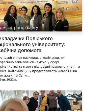
дміністратор сайту
икладачки Поліського
аціонального університету:
себічна допомога
Фундації жінок пасічниць є коліжанки, які
офесійно займаються наукою у сфері
жільництва та мають відповідні наукові ступені та
ання. Житомирщину представляють Ольга і Діна
огурські та Світл...
бер. 2022 р.