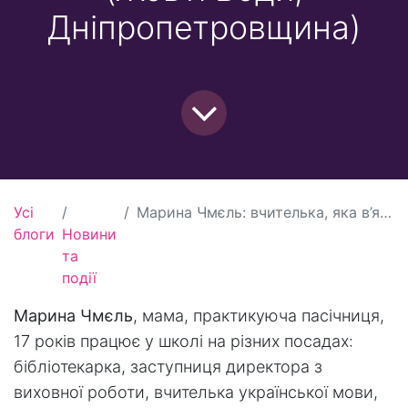
Дніпропетровщина)
Усі
Марина Чмєль: вчителька, яка в’яже каремати для ЗСУ (Жовті Води, Дніпропетровщина)
блоги
Новини
та
події
Марина Чмєль
, мама, практикуюча пасічниця,
17 років працює у школі на різних посадах:
бібліотекарка, заступниця директора з
виховної роботи, вчителька української мови,