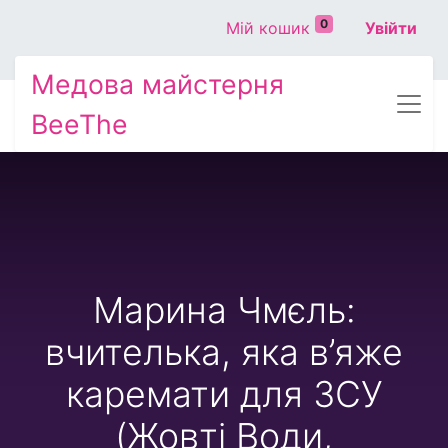
0
Мій кошик
Увійти
Медова майстерня
BeeThe
Марина Чмєль:
вчителька, яка в’яже
каремати для ЗСУ
(Жовті Води,