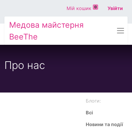
0
Мій кошик
Увійти
Медова майстерня
BeeThe
Про нас
Блоги:
Всі
Новини та події