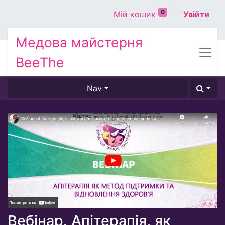
0
Мій кошик
Увійти
Медова майстерня
BeeThe
Nav
Вебінар. Апітерапія, як