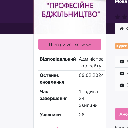
Мова
К
Приєднатися до курсу
Курси
Відповідальний
Адміністра
тор сайту
Останнє
09.02.2024
оновлення
Час
1 година
завершення
34
хвилини
Ано
Учасники
28
Курс 