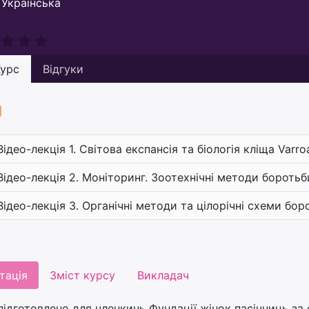
Українська
урс
Відгуки
Відео-лекція 1. Світова експансія та біологія кліща Varro
Відео-лекція 2. Моніторинг. Зоотехнічні методи боротьб
Відео-лекція 3. Органічні методи та цілорічні схеми бор
тація
Зміст курсу
Викладач
підготовлено для членкинь Фундації жінок пасічниць за