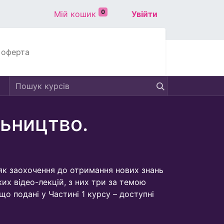
0
Мій кошик
Увійти
 оферта
ьництво.
як заохочення до отримання нових знань
ких відео-лекцій, з них три за темою
що подані у Частині 1 курсу – доступні