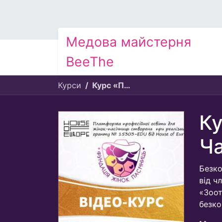
Медова майстерня
BeeThe
Курси
Курс «Професійне бджільництво. Частина 1»
Ку
Ча
Безко
від ч
«Зоот
безко