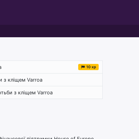
a
10 xp
и з кліщем Varroa
отьби з кліщем Varroa
 фінансової підтримки House of Europe