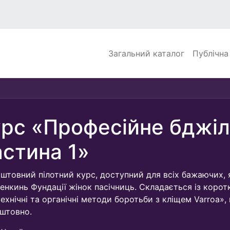
Загальний каталог
Публічна
рс «Професійне бджіл
стина 1»
штовний пілотний курс, доступний для всіх бажаючих, 
ленкинь Фундації жінок пасічниць. Складається із корот
ехнічні та органічні методи боротьби з кліщем Varroa», 
штовно.