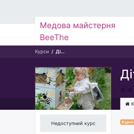
Медова майстерня
BeeThe
Курси
Дітям (4-10 років)
Ді
К
Курси
Недоступний курс