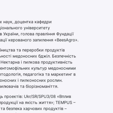
х наук, доцентка кафедри
ціонального університету
 України, голова правління Фундації
іації керованого запилення «BeesAgro».
обництва та переробки продуктів
ьності медоносних бджіл. Безпечність
. Нектарна і пилкова продуктивність
 ентомофільних культур медоносними
одологія, педагогіка та маркетинг в
доносних і пилконосних рослин.
илювачів та біорізноманіття.
ць проектів: Ukr/SR/SPU3/08 «Вплив
продукції на якість життя»; TEMPUS –
та безпека харчових продуктів –