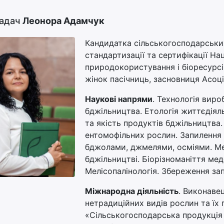
адач
Леонора Адамчук
Кандидатка сільськогосподарськи
стандартизації та сертифікації На
природокористування і біоресурсів
жінок пасічниць, засновниця Асоц
Наукові напрями
. Технологія вир
бджільництва. Етологія життєдіял
та якість продуктів бджільництва
ентомофільних рослин. Запилення
бджолами, джмелями, осміями. Мет
бджільництві. Біорізноманіття ме
Мелісопалінологія. Збереження зап
Міжнародна діяльність
. Виконаве
нетрадиційних видів рослин та їх 
«Сільськогосподарська продукція 