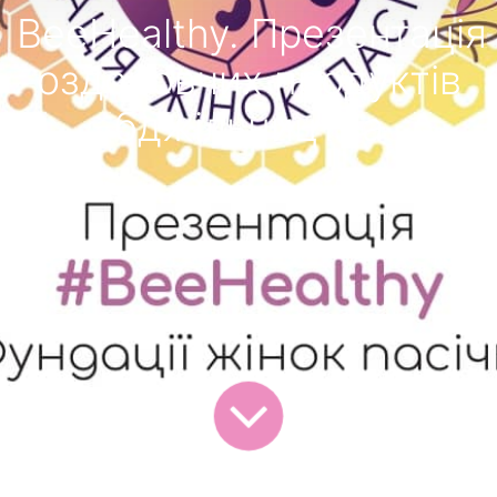
ВeeHealthy. Презентація
оздоровчих продуктів
бджільництва