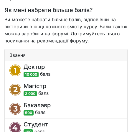
Як мені набрати більше балів?
Ви можете набрати більше балів, відповівши на
вікторини в кінці кожного змісту курсу. Бали також
можна заробити на форумі. Дотримуйтесь цього
посилання на рекомендації форуму.
Звання
Доктор
бал
s
10 000
Магістр
бал
s
2 000
Бакалавр
бал
s
500
Студент
бал
s
100